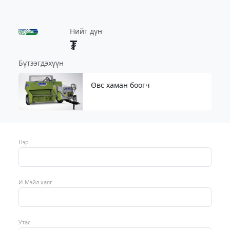
Нийт дүн
₮
Бүтээгдэхүүн
Өвс хаман боогч
Нэр
И-Мэйл хаяг
Утас