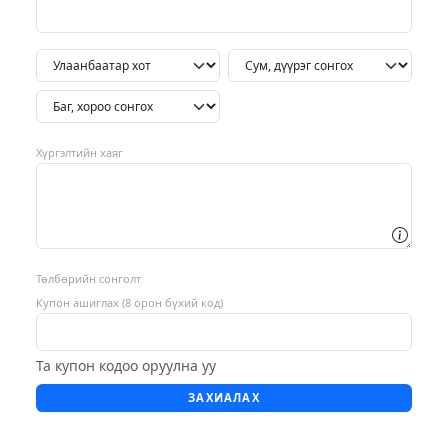
Хүргэлтийн хаяг
Төлбөрийн сонголт
Купон ашиглах (8 орон бүхий код)
Та купон кодоо оруулна уу
ЗАХИАЛАХ