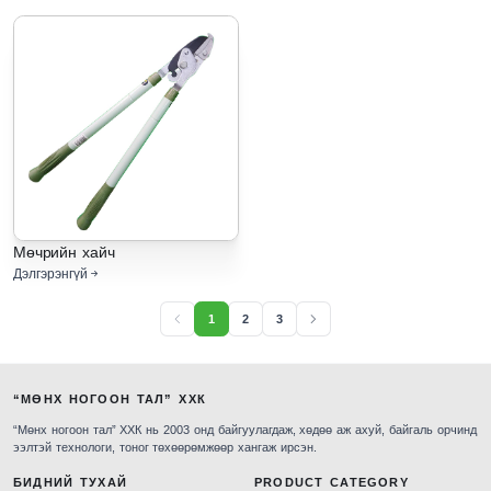
Мөчрийн хайч
Дэлгэрэнгүй
1
2
3
“МӨНХ НОГООН ТАЛ” ХХК
“Мөнх ногоон тал” ХХК нь 2003 онд байгуулагдаж, хөдөө аж ахуй, байгаль орчинд
ээлтэй технологи, тоног төхөөрөмжөөр хангаж ирсэн.
БИДНИЙ ТУХАЙ
PRODUCT CATEGORY