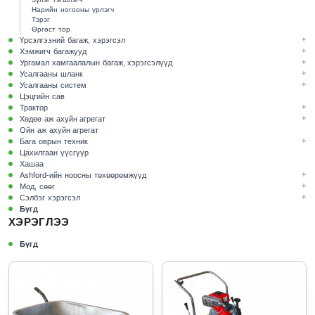
Нарийн ногооны үрлэгч
Тэрэг
Өргөст тор
Үрсэлгээний багаж, хэрэгсэл
Хэмжигч багажууд
Ургамал хамгаалалын багаж, хэрэгсэлүүд
Усалгааны шланк
Усалгааны систем
Цэцгийн сав
Трактор
Хөдөө аж ахуйн агрегат
Ойн аж ахуйн агрегат
Бага оврын техник
Цахилгаан үүсгүүр
Хашаа
Ashford-ийн ноосны төхөөрөмжүүд
Мод, сөөг
Сэлбэг хэрэгсэл
Бүгд
ХЭРЭГЛЭЭ
Бүгд