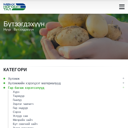
Бүтээгдэхүүн
Нүүр
Бүтээгдэхүүн
КАТЕГОРИ
Хүлэмж
Хүлэмжийн хэрэгцээт материалууд
Гар багаж хэрэгсэлүүд
Хүрз
Тармуур
Гаапуу
Зэрлэг чавчигч
Гар хадуур
Сэрээ
Услуур сав
Мөчрийн хайч
Бут сөөгний хайч
Зүлэг тэгшлэгч