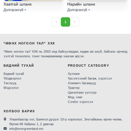
Хавтгай шланк
Нарийн шланк
Дэлгэрэнгүй
Дэлгэрэнгүй
1
“МӨНХ НОГООН ТАЛ” ХХК
“Мөнх ногоон тал” ХХК нь 2003 онд байгуулагдаж, хөдөө аж ахуй, байгаль орчинд
ээлтэй технологи, тоног төхөөрөмжөөр хангаж ирсэн.
БИДНИЙ ТУХАЙ
PRODUCT CATEGORY
Бидний тухай
Хүлэмж
Үйлдвэрлэл
Үрсэлгээний багаж, хэрэгсэл
Төслүүд
Хэмжигч багажууд
Мэдээлэл
Трактор
Цахилгаан үүсгүүр
Мод, сөөг
Сэлбэг хэрэгсэл
ХОЛБОО БАРИХ
Улаанбаатар хот, Баянгол дүүрэг 10-р хороолол, Энхтайваны өргөн чөлөө,
Өргөө-68 байрны 1, 2 давхар
info@evergreenland.mn