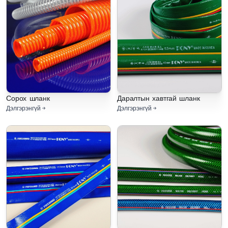
Сорох шланк
Даралтын хавтгай шланк
Дэлгэрэнгүй
Дэлгэрэнгүй