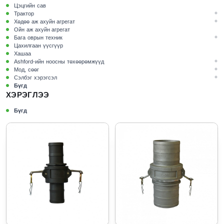
Цэцгийн сав
Трактор
Хөдөө аж ахуйн агрегат
Ойн аж ахуйн агрегат
Бага оврын техник
Цахилгаан үүсгүүр
Хашаа
Ashford-ийн ноосны төхөөрөмжүүд
Мод, сөөг
Сэлбэг хэрэгсэл
Бүгд
ХЭРЭГЛЭЭ
Бүгд