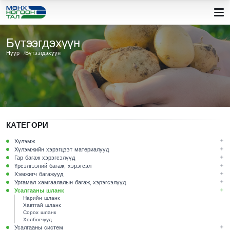
Бүтээгдэхүүн
Нүүр
Бүтээгдэхүүн
КАТЕГОРИ
Хүлэмж
Хүлэмжийн хэрэгцээт материалууд
Гар багаж хэрэгсэлүүд
Үрсэлгээний багаж, хэрэгсэл
Хэмжигч багажууд
Ургамал хамгаалалын багаж, хэрэгсэлүүд
Усалгааны шланк
Нарийн шланк
Хавтгай шланк
Сорох шланк
Холбогчууд
Усалгааны систем