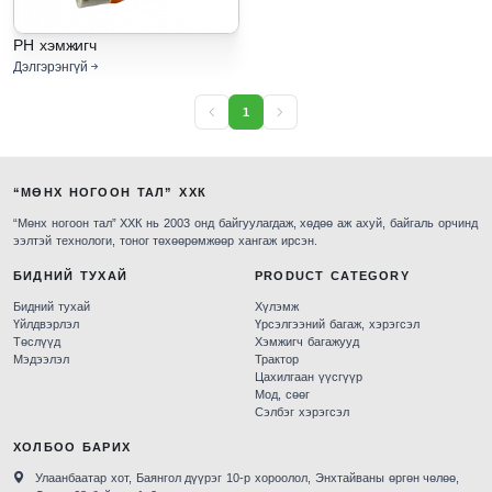
PH хэмжигч
Дэлгэрэнгүй
1
“МӨНХ НОГООН ТАЛ” ХХК
“Мөнх ногоон тал” ХХК нь 2003 онд байгуулагдаж, хөдөө аж ахуй, байгаль орчинд
ээлтэй технологи, тоног төхөөрөмжөөр хангаж ирсэн.
БИДНИЙ ТУХАЙ
PRODUCT CATEGORY
Бидний тухай
Хүлэмж
Үйлдвэрлэл
Үрсэлгээний багаж, хэрэгсэл
Төслүүд
Хэмжигч багажууд
Мэдээлэл
Трактор
Цахилгаан үүсгүүр
Мод, сөөг
Сэлбэг хэрэгсэл
ХОЛБОО БАРИХ
Улаанбаатар хот, Баянгол дүүрэг 10-р хороолол, Энхтайваны өргөн чөлөө,