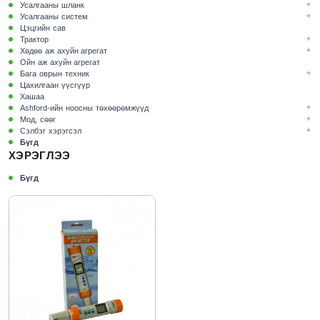
Усалгааны шланк
Усалгааны систем
Цэцгийн сав
Трактор
Хөдөө аж ахуйн агрегат
Ойн аж ахуйн агрегат
Бага оврын техник
Цахилгаан үүсгүүр
Хашаа
Ashford-ийн ноосны төхөөрөмжүүд
Мод, сөөг
Сэлбэг хэрэгсэл
Бүгд
ХЭРЭГЛЭЭ
Бүгд