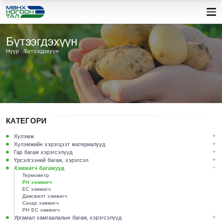
Бүтээгдэхүүн
Нүүр
Бүтээгдэхүүн
КАТЕГОРИ
Хүлэмж
Хүлэмжийн хэрэгцээт материалууд
Гар багаж хэрэгсэлүүд
Үрсэлгээний багаж, хэрэгсэл
Хэмжигч багажууд
Термометр
PH хэмжигч
EC хэмжигч
Давсжилт хэмжигч
Сахар хэмжигч
PH EC хэмжигч
Ургамал хамгаалалын багаж, хэрэгсэлүүд