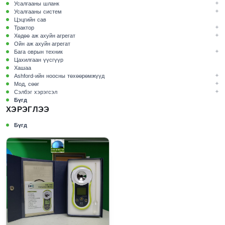
Усалгааны шланк
Усалгааны систем
Цэцгийн сав
Трактор
Хөдөө аж ахуйн агрегат
Ойн аж ахуйн агрегат
Бага оврын техник
Цахилгаан үүсгүүр
Хашаа
Ashford-ийн ноосны төхөөрөмжүүд
Мод, сөөг
Сэлбэг хэрэгсэл
Бүгд
ХЭРЭГЛЭЭ
Бүгд