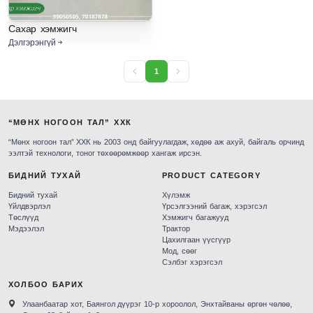
Сахар хэмжигч
Дэлгэрэнгүй
1
“МӨНХ НОГООН ТАЛ” ХХК
“Мөнх ногоон тал” ХХК нь 2003 онд байгуулагдаж, хөдөө аж ахуй, байгаль орчинд
ээлтэй технологи, тоног төхөөрөмжөөр хангаж ирсэн.
БИДНИЙ ТУХАЙ
PRODUCT CATEGORY
Бидний тухай
Хүлэмж
Үйлдвэрлэл
Үрсэлгээний багаж, хэрэгсэл
Төслүүд
Хэмжигч багажууд
Мэдээлэл
Трактор
Цахилгаан үүсгүүр
Мод, сөөг
Сэлбэг хэрэгсэл
ХОЛБОО БАРИХ
Улаанбаатар хот, Баянгол дүүрэг 10-р хороолол, Энхтайваны өргөн чөлөө,