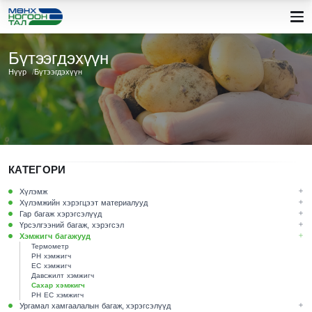
Бүтээгдэхүүн
Нүүр
Бүтээгдэхүүн
КАТЕГОРИ
Хүлэмж
Хүлэмжийн хэрэгцээт материалууд
Гар багаж хэрэгсэлүүд
Үрсэлгээний багаж, хэрэгсэл
Хэмжигч багажууд
Термометр
PH хэмжигч
EC хэмжигч
Давсжилт хэмжигч
Сахар хэмжигч
PH EC хэмжигч
Ургамал хамгаалалын багаж, хэрэгсэлүүд