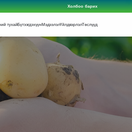
Холбоо барих
ний тухай
Бүтээгдэхүүн
Мэдээлэл
Үйлдвэрлэл
Төслүүд