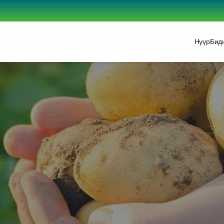
Нүүр
Бид