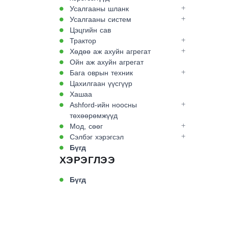
Усалгааны шланк
Усалгааны систем
Цэцгийн сав
Трактор
Хөдөө аж ахуйн агрегат
Ойн аж ахуйн агрегат
Бага оврын техник
Цахилгаан үүсгүүр
Хашаа
Ashford-ийн ноосны
төхөөрөмжүүд
Мод, сөөг
Сэлбэг хэрэгсэл
Бүгд
ХЭРЭГЛЭЭ
Бүгд