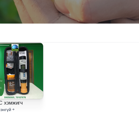
C хэмжигч
энгүй