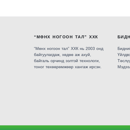
“МӨНХ НОГООН ТАЛ” ХХК
БИД
“Мөнх ногоон тал” ХХК нь 2003 онд
Бидни
байгуулагдаж, хөдөө аж ахуй,
Үйлдв
байгаль орчинд ээлтэй технологи,
Төслү
тоног төхөөрөмжөөр хангаж ирсэн.
Мэдээ