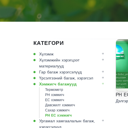
КАТЕГОРИ
Хүлэмж
Хүлэмжийн хэрэгцээт
материалууд
Гар багаж хэрэгсэлүүд
Үрсэлгээний багаж, хэрэгсэл
Хэмжигч багажууд
Термометр
PH E
PH хэмжигч
EC хэмжигч
Дэлгэр
Давсжилт хэмжигч
Сахар хэмжигч
PH EC хэмжигч
Ургамал хамгаалалын багаж,
хэрэгсэлүүд