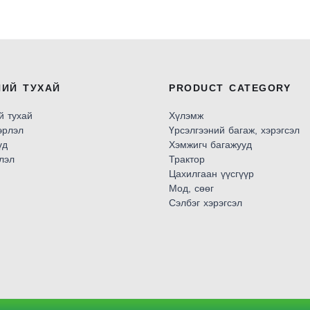
НИЙ ТУХАЙ
PRODUCT CATEGORY
й тухай
Хүлэмж
эрлэл
Үрсэлгээний багаж, хэрэгсэл
үд
Хэмжигч багажууд
лэл
Трактор
Цахилгаан үүсгүүр
Мод, сөөг
Сэлбэг хэрэгсэл