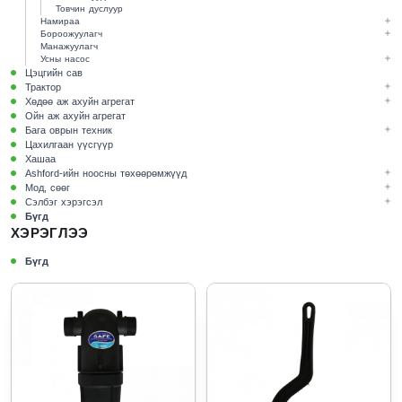
Товчин дуслуур
Намираа
Бороожуулагч
Манажуулагч
Усны насос
Цэцгийн сав
Трактор
Хөдөө аж ахуйн агрегат
Ойн аж ахуйн агрегат
Бага оврын техник
Цахилгаан үүсгүүр
Хашаа
Ashford-ийн ноосны төхөөрөмжүүд
Мод, сөөг
Сэлбэг хэрэгсэл
Бүгд
ХЭРЭГЛЭЭ
Бүгд