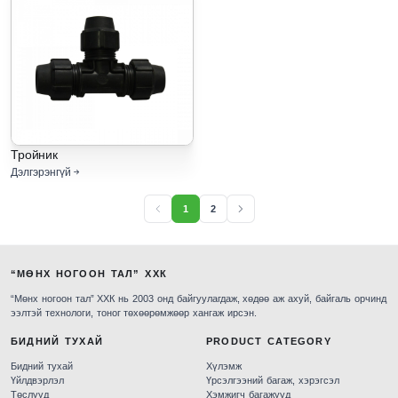
Тройник
Дэлгэрэнгүй
1
2
“МӨНХ НОГООН ТАЛ” ХХК
“Мөнх ногоон тал” ХХК нь 2003 онд байгуулагдаж, хөдөө аж ахуй, байгаль орчинд
ээлтэй технологи, тоног төхөөрөмжөөр хангаж ирсэн.
БИДНИЙ ТУХАЙ
PRODUCT CATEGORY
Бидний тухай
Хүлэмж
Үйлдвэрлэл
Үрсэлгээний багаж, хэрэгсэл
Төслүүд
Хэмжигч багажууд