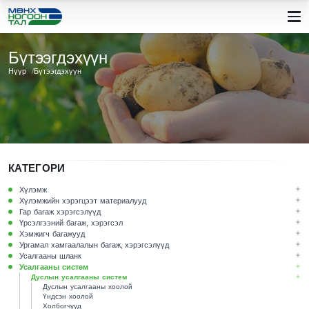
Бүтээгдэхүүн
Нүүр
Бүтээгдэхүүн
КАТЕГОРИ
Хүлэмж
Хүлэмжийн хэрэгцээт материалууд
Гар багаж хэрэгсэлүүд
Үрсэлгээний багаж, хэрэгсэл
Хэмжигч багажууд
Ургамал хамгаалалын багаж, хэрэгсэлүүд
Усалгааны шланк
Усалгааны систем
Дуслын усалгааны систем
Дуслын усалгааны хоолой
Үндсэн хоолой
Холбогчууд