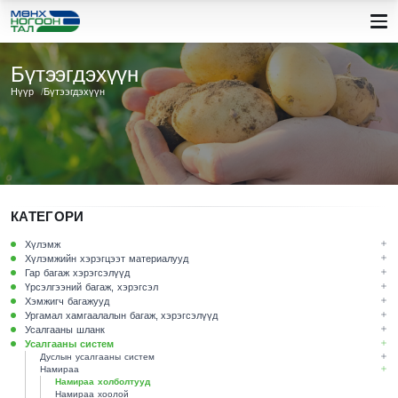
Бүтээгдэхүүн
Нүүр
Бүтээгдэхүүн
КАТЕГОРИ
Хүлэмж
Хүлэмжийн хэрэгцээт материалууд
Гар багаж хэрэгсэлүүд
Үрсэлгээний багаж, хэрэгсэл
Хэмжигч багажууд
Ургамал хамгаалалын багаж, хэрэгсэлүүд
Усалгааны шланк
Усалгааны систем
Дуслын усалгааны систем
Намираа
Намираа холболтууд
Намираа хоолой