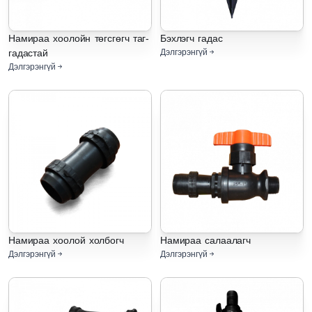
Намираа хоолойн төгсгөгч таг-
Бэхлэгч гадас
гадастай
Дэлгэрэнгүй
Дэлгэрэнгүй
Намираа хоолой холбогч
Намираа салаалагч
Дэлгэрэнгүй
Дэлгэрэнгүй