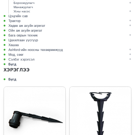
Бороожуулагч
Манажуулагч
Усны насос
Цэцгийн сав
Трактор
Хөдөө аж ахуйн агрегат
Ойн аж ахуйн агрегат
Бага оврын техник
Цахилгаан үүсгүүр
Хашаа
Ashford-ийн ноосны төхөөрөмжүүд
Мод, сөөг
Сэлбэг хэрэгсэл
Бүгд
ХЭРЭГЛЭЭ
Бүгд