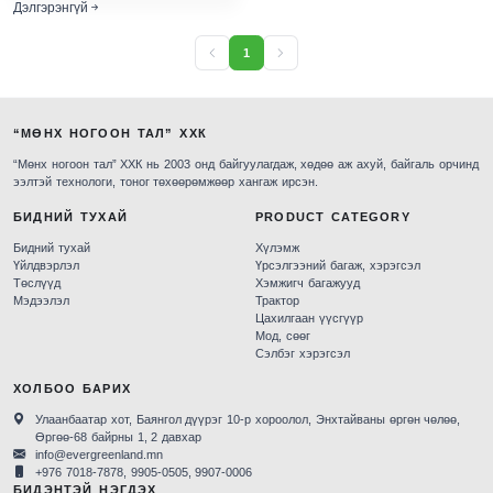
Дэлгэрэнгүй
1
“МӨНХ НОГООН ТАЛ” ХХК
“Мөнх ногоон тал” ХХК нь 2003 онд байгуулагдаж, хөдөө аж ахуй, байгаль орчинд
ээлтэй технологи, тоног төхөөрөмжөөр хангаж ирсэн.
БИДНИЙ ТУХАЙ
PRODUCT CATEGORY
Бидний тухай
Хүлэмж
Үйлдвэрлэл
Үрсэлгээний багаж, хэрэгсэл
Төслүүд
Хэмжигч багажууд
Мэдээлэл
Трактор
Цахилгаан үүсгүүр
Мод, сөөг
Сэлбэг хэрэгсэл
ХОЛБОО БАРИХ
Улаанбаатар хот, Баянгол дүүрэг 10-р хороолол, Энхтайваны өргөн чөлөө,
Өргөө-68 байрны 1, 2 давхар
info@evergreenland.mn
+976 7018-7878, 9905-0505, 9907-0006
БИДЭНТЭЙ НЭГДЭХ