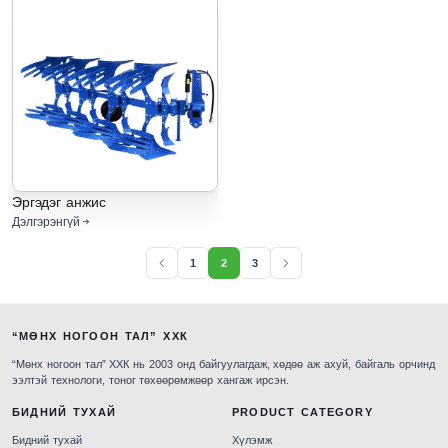
Эргэдэг анжис
Дэлгэрэнгүй
1
2
3
“МӨНХ НОГООН ТАЛ” ХХК
“Мөнх ногоон тал” ХХК нь 2003 онд байгуулагдаж, хөдөө аж ахуй, байгаль орчинд
ээлтэй технологи, тоног төхөөрөмжөөр хангаж ирсэн.
БИДНИЙ ТУХАЙ
PRODUCT CATEGORY
Бидний тухай
Хүлэмж