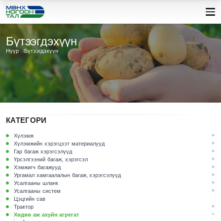
Бүтээгдэхүүн
Нүүр
Бүтээгдэхүүн
КАТЕГОРИ
Хүлэмж
Хүлэмжийн хэрэгцээт материалууд
Гар багаж хэрэгсэлүүд
Үрсэлгээний багаж, хэрэгсэл
Хэмжигч багажууд
Ургамал хамгаалалын багаж, хэрэгсэлүүд
Усалгааны шланк
Усалгааны систем
Цэцгийн сав
Трактор
Хөдөө аж ахуйн агрегат