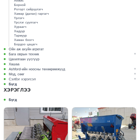
Анжис
Борной
Роторт сийрүүлэгч
Хамар (далан) гаргагч
Үрлэгч
Үрслэг суулгагч
Хураагч
Хадуур
Тармуур
Хаман боогч
Бордоо цацагч
Ойн аж ахуйн агрегат
Бага оврын техник
Цахилгаан үүсгүүр
Хашаа
Ashford-ийн ноосны төхөөрөмжүүд
Мод, сөөг
Сэлбэг хэрэгсэл
Бүгд
ХЭРЭГЛЭЭ
Бүгд