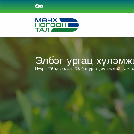
Элбэг ургац хүлэмж
Нүүр
Үйлдвэрлэл
Элбэг ургац хүлэмжийн аж а