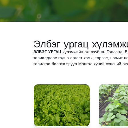
Элбэг ургац хүлэмж
ЭЛБЭГ УРГАЦ
хүлэмжийн аж ахуй нь Голланд, Б
тариалдгаас гадна өргөст хэмх, тарвас, навчит 
зорилгоо болгож эрүүл Монгол хүний хүнсний аюу