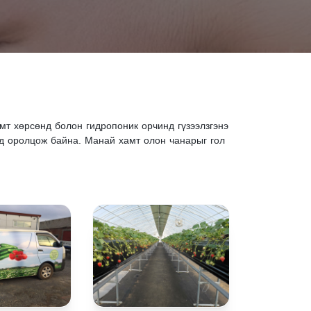
т хөрсөнд болон гидропоник орчинд гүзээлзгэнэ
илд оролцож байна. Манай хамт олон чанарыг гол