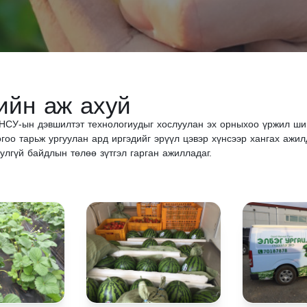
ийн аж ахуй
НСУ-ын дэвшилтэт технологиудыг хослуулан эх орныхоо үржил шим
ногоо тарьж ургуулан ард иргэдийг эрүүл цэвэр хүнсээр хангах аж
лгүй байдлын төлөө зүтгэл гарган ажилладаг.