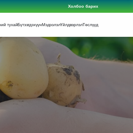
Холбоо барих
ний тухай
Бүтээгдэхүүн
Мэдээлэл
Үйлдвэрлэл
Төслүүд