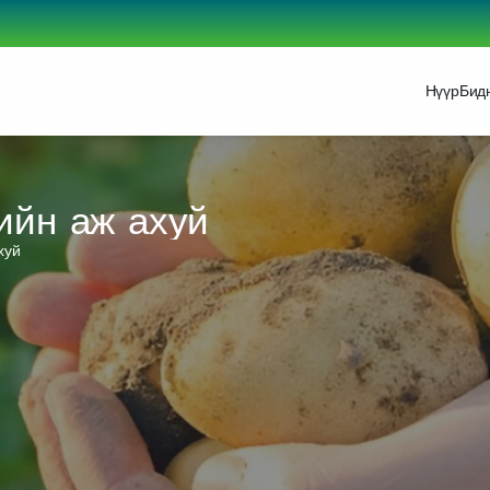
Нүүр
Бид
ийн аж ахуй
хуй