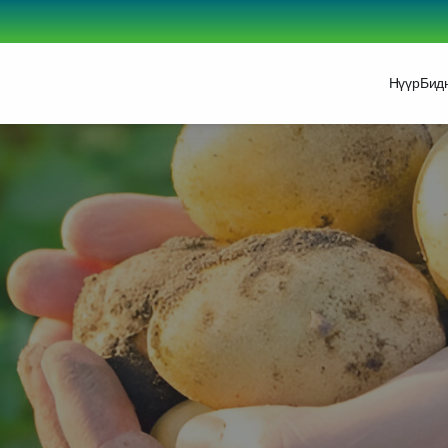
Нүүр
Бид