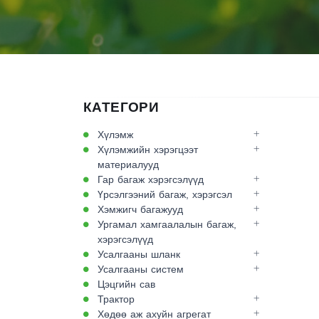
КАТЕГОРИ
Хүлэмж
Хүлэмжийн хэрэгцээт
материалууд
Гар багаж хэрэгсэлүүд
Үрсэлгээний багаж, хэрэгсэл
Хэмжигч багажууд
Ургамал хамгаалалын багаж,
хэрэгсэлүүд
Усалгааны шланк
Усалгааны систем
Цэцгийн сав
Трактор
Хөдөө аж ахуйн агрегат