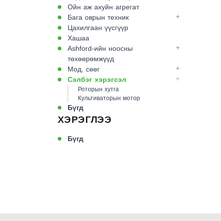
Ойн аж ахуйн агрегат
Бага оврын техник
Цахилгаан үүсгүүр
Хашаа
Ashford-ийн ноосны
төхөөрөмжүүд
Мод, сөөг
Сэлбэг хэрэгсэл
Роторын хутга
Культиваторын мотор
Бүгд
ХЭРЭГЛЭЭ
Бүгд