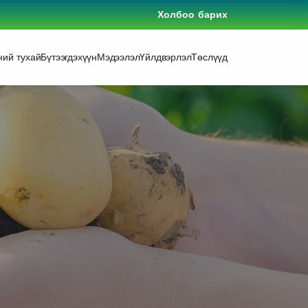
Холбоо барих
ний тухай
Бүтээгдэхүүн
Мэдээлэл
Үйлдвэрлэл
Төслүүд