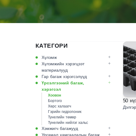
КАТЕГОРИ
Хүлэмж
Хүлэмжийн хэрэгцээт
материалууд
Гар багаж хэрэгсэлүүд
Үрсэлгээний багаж,
хэрэгсэл
Хоовон
50 нү
Бортого
Хөрс халаагч
Дэлгэр
Гэрийн гидропоник
Тунелийн төмөр
Тунелийн нийлэг хальс
Хэмжигч багажууд
Ургамал хамгаалалын багаж,