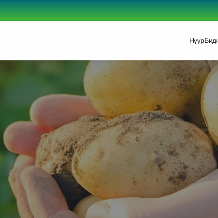
Нүүр
Бид