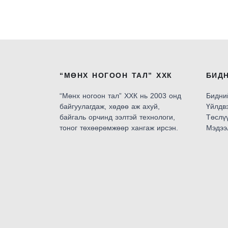
“МӨНХ НОГООН ТАЛ” ХХК
БИД
“Мөнх ногоон тал” ХХК нь 2003 онд
Бидни
байгуулагдаж, хөдөө аж ахуй,
Үйлдв
байгаль орчинд ээлтэй технологи,
Төслү
тоног төхөөрөмжөөр хангаж ирсэн.
Мэдээ