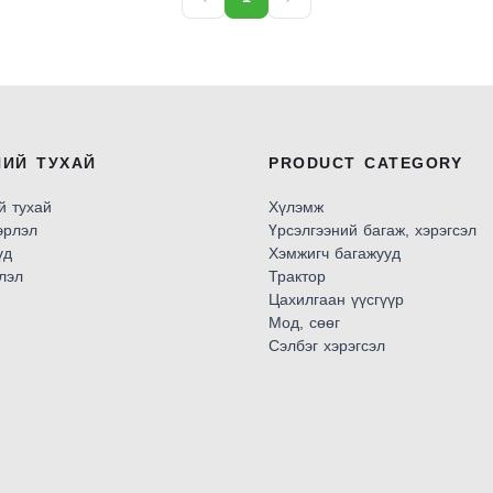
НИЙ ТУХАЙ
PRODUCT CATEGORY
й тухай
Хүлэмж
эрлэл
Үрсэлгээний багаж, хэрэгсэл
үд
Хэмжигч багажууд
лэл
Трактор
Цахилгаан үүсгүүр
Мод, сөөг
Сэлбэг хэрэгсэл