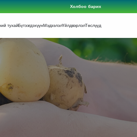
Холбоо барих
ний тухай
Бүтээгдэхүүн
Мэдээлэл
Үйлдвэрлэл
Төслүүд