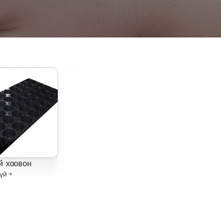
й хоовон
үй