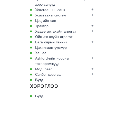
хэрэгсэлүүд
Усалгааны шланк
Усалгааны систем
Цэцгийн сав
Трактор
Хөдөө аж ахуйн агрегат
Ойн аж ахуйн агрегат
Бага оврын техник
Цахилгаан үүсгүүр
Хашаа
Ashford-ийн ноосны
төхөөрөмжүүд
Мод, сөөг
Сэлбэг хэрэгсэл
Бүгд
ХЭРЭГЛЭЭ
Бүгд