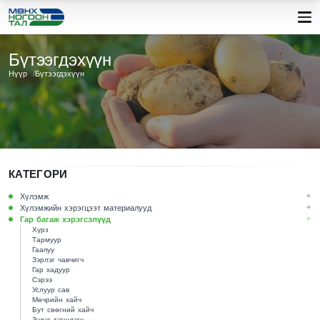
Бүтээгдэхүүн
Нүүр
Бүтээгдэхүүн
КАТЕГОРИ
Хүлэмж
Хүлэмжийн хэрэгцээт материалууд
Гар багаж хэрэгсэлүүд
Хүрз
Тармуур
Гаапуу
Зэрлэг чавчигч
Гар хадуур
Сэрээ
Услуур сав
Мөчрийн хайч
Бут сөөгний хайч
Зүлэг тэгшлэгч