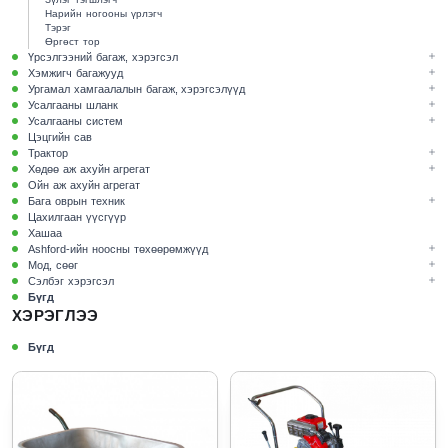
Нарийн ногооны үрлэгч
Тэрэг
Өргөст тор
Үрсэлгээний багаж, хэрэгсэл
Хэмжигч багажууд
Ургамал хамгаалалын багаж, хэрэгсэлүүд
Усалгааны шланк
Усалгааны систем
Цэцгийн сав
Трактор
Хөдөө аж ахуйн агрегат
Ойн аж ахуйн агрегат
Бага оврын техник
Цахилгаан үүсгүүр
Хашаа
Ashford-ийн ноосны төхөөрөмжүүд
Мод, сөөг
Сэлбэг хэрэгсэл
Бүгд
ХЭРЭГЛЭЭ
Бүгд