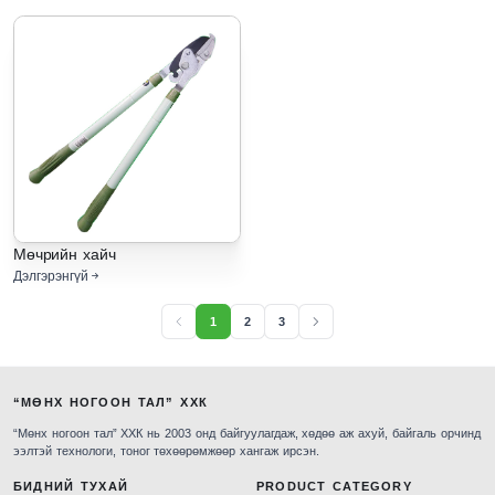
Мөчрийн хайч
Дэлгэрэнгүй
1
2
3
“МӨНХ НОГООН ТАЛ” ХХК
“Мөнх ногоон тал” ХХК нь 2003 онд байгуулагдаж, хөдөө аж ахуй, байгаль орчинд
ээлтэй технологи, тоног төхөөрөмжөөр хангаж ирсэн.
БИДНИЙ ТУХАЙ
PRODUCT CATEGORY