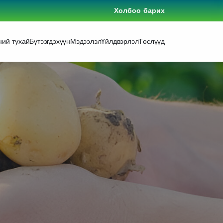
Холбоо барих
ний тухай
Бүтээгдэхүүн
Мэдээлэл
Үйлдвэрлэл
Төслүүд