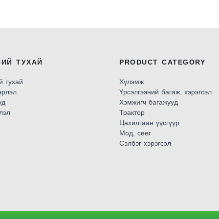
НИЙ ТУХАЙ
PRODUCT CATEGORY
й тухай
Хүлэмж
эрлэл
Үрсэлгээний багаж, хэрэгсэл
үд
Хэмжигч багажууд
лэл
Трактор
Цахилгаан үүсгүүр
Мод, сөөг
Сэлбэг хэрэгсэл