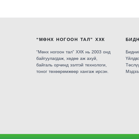
“МӨНХ НОГООН ТАЛ” ХХК
БИД
“Мөнх ногоон тал” ХХК нь 2003 онд
Бидни
байгуулагдаж, хөдөө аж ахуй,
Үйлдв
байгаль орчинд ээлтэй технологи,
Төслү
тоног төхөөрөмжөөр хангаж ирсэн.
Мэдээ