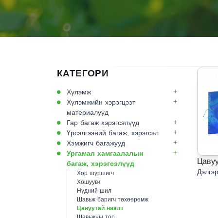
КАТЕГОРИ
Хүлэмж
Хүлэмжийн хэрэгцээт
материалууд
Гар багаж хэрэгсэлүүд
Үрсэлгээний багаж, хэрэгсэл
Хэмжигч багажууд
Ургамал хамгаалалын
Цавуу
багаж, хэрэгсэлүүд
Дэлгэр
Хор шүршигч
Хошуувч
Нүдний шил
Шавьж баригч төхөөрөмж
Цавуутай наалт
Шавьжны тор