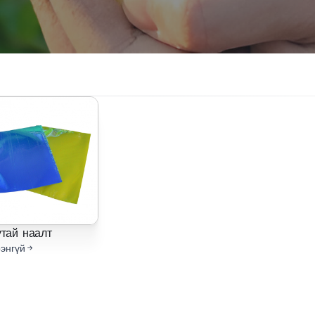
тай наалт
энгүй