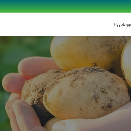
Нүүр
Бид