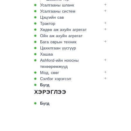
Усалгааны шланк
Усалгааны систем
Цэцгийн сав
Трактор
Хөдөө аж ахуйн агрегат
Ойн аж ахуйн агрегат
Бага оврын техник
Цахилгаан үүсгүүр
Хашаа
Ashford-ийн ноосны
төхөөрөмжүүд
Мод, сөөг
Сэлбэг хэрэгсэл
Бүгд
ХЭРЭГЛЭЭ
Бүгд