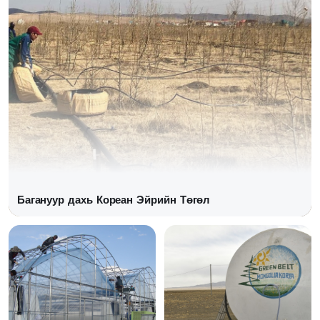
Багануур дахь Кореан Эйрийн Төгөл