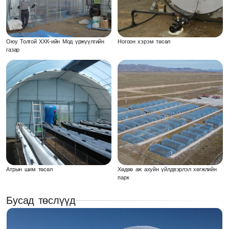
Оюу Толгой ХХК-ийн Мод үржүүлгийн
Ногоон хэрэм төсөл
газар
Атрын шим төсөл
Хөдөө аж ахуйн үйлдвэрлэл хөгжлийн
парк
Бусад төслүүд