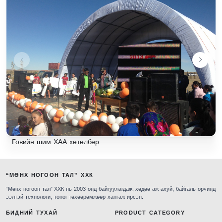
Говийн шим ХАА хөтөлбөр
“МӨНХ НОГООН ТАЛ” ХХК
“Мөнх ногоон тал” ХХК нь 2003 онд байгуулагдаж, хөдөө аж ахуй, байгаль орчинд
ээлтэй технологи, тоног төхөөрөмжөөр хангаж ирсэн.
БИДНИЙ ТУХАЙ
PRODUCT CATEGORY