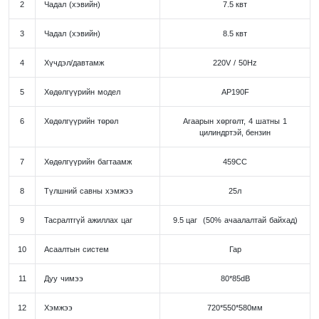
2
Чадал (хэвийн)
7.5 квт
3
Чадал (хэвийн)
8.5 квт
4
Хүчдэл/давтамж
220V / 50Hz
5
Хөдөлгүүрийн модел
AP190F
6
Хөдөлгүүрийн төрөл
Агаарын хөргөлт, 4 шатны 1
цилиндртэй, бензин
7
Хөдөлгүүрийн багтаамж
459СС
8
Түлшний савны хэмжээ
25л
9
Тасралтгүй ажиллах цаг
9.5 цаг (50% ачаалалтай байхад)
10
Асаалтын систем
Гар
11
Дуу чимээ
80*85dB
12
Хэмжээ
720*550*580мм