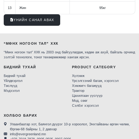
13
Жин
95кг
ҮНИЙН САНАЛ АВАХ
“МӨНХ НОГООН ТАЛ” ХХК
“Мөнх ногоон тал” ХХК нь 2003 онд байгуулагдаж, хөдөө аж ахуй, байгаль орчинд
ээлтэй технологи, тоног төхөөрөмжөөр хангаж ирсэн.
БИДНИЙ ТУХАЙ
PRODUCT CATEGORY
Бидний тухай
Хүлэмж
Үйлдвэрлэл
Үрсэлгээний багаж, хэрэгсэл
Төслүүд
Хэмжигч багажууд
Мэдээлэл
Трактор
Цахилгаан үүсгүүр
Мод, сөөг
Сэлбэг хэрэгсэл
ХОЛБОО БАРИХ
Улаанбаатар хот, Баянгол дүүрэг 10-р хороолол, Энхтайваны өргөн чөлөө,
Өргөө-68 байрны 1, 2 давхар
info@evergreenland.mn
+976 7018-7878, 9905-0505, 9907-0006